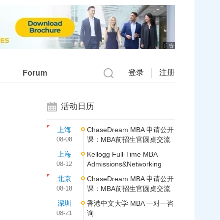
广告
登录
注册
Forum
活动日历
上海
ChaseDream MBA 申请公开
08-08
课：MBA前招生官圆桌交流
上海
Kellogg Full-Time MBA
08-12
Admissions&Networking
北京
ChaseDream MBA 申请公开
08-18
课：MBA前招生官圆桌交流
深圳
香港中文大学 MBA 一对一咨
08-21
询