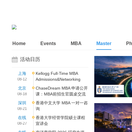
Home
Events
MBA
Master
P
活动日历
上海
Kellogg Full-Time MBA
08-12
Admissions&Networking
北京
ChaseDream MBA 申请公开
08-18
课：MBA前招生官圆桌交流
深圳
香港中文大学 MBA 一对一咨
08-21
询
在线
香港大学经管学院硕士课程
08-27
宣讲会