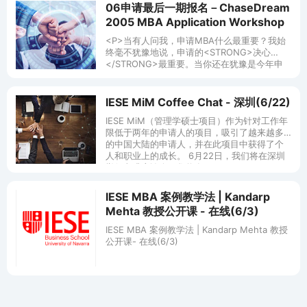
06申请最后一期报名－ChaseDream
2005 MBA Application Workshop
<P>当有人问我，申请MBA什么最重要？我始
终毫不犹豫地说，申请的<STRONG>决心
</STRONG>最重要。当你还在犹豫是今年申
请还是明年申请的时候，当你还在因为工作繁
忙而不断地把自己的申请日程一拖再拖的时
候，当你没有足够的时间精力与别人交流你的
IESE MiM Coffee Chat - 深圳(6/22)
essay素材的时候，你的dream school已经向
IESE MiM（管理学硕士项目）作为针对工作年
你关上了大门。真正的决心才能让我们全情地
限低于两年的申请人的项目，吸引了越来越多
投入！</P> <P>寻找一个优秀的团队，寻找一
的中国大陆的申请人，并在此项目中获得了个
群同自己一样坚定的人，欢迎加入我们第四期
人和职业上的成长。 6月22日，我们将在深圳
workshop，让我们一起经历彩虹之前的风雨！
举行咖啡座谈会，您将有
</P>
IESE MBA 案例教学法 | Kandarp
Mehta 教授公开课 - 在线(6/3)
IESE MBA 案例教学法 | Kandarp Mehta 教授
公开课- 在线(6/3)