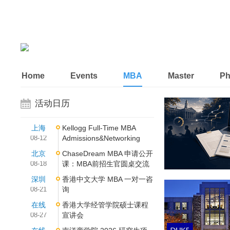
Home
Events
MBA
Master
P
活动日历
上海
Kellogg Full-Time MBA
08-12
Admissions&Networking
北京
ChaseDream MBA 申请公开
08-18
课：MBA前招生官圆桌交流
深圳
香港中文大学 MBA 一对一咨
08-21
询
在线
香港大学经管学院硕士课程
08-27
宣讲会