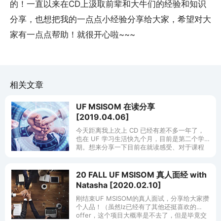
的！一直以来在CD上汲取前辈和大牛们的经验和知识
分享，也想把我的一点点小经验分享给大家，希望对大
家有一点点帮助！就很开心啦~~~
相关文章
UF MSISOM 在读分享
[2019.04.06]
今天距离我上次上 CD 已经有差不多一年了，
也在 UF 学习生活快九个月，目前是第二个学
期。想来分享一下目前在就读感受、对于课程
的设置、吸收、就业以及生活各方面做一个小
小的分享。就想到什么说什么啦，
20 FALL UF MSISOM 真人面经 with
Natasha [2020.02.10]
刚结束UF MSISOM的真人面试，分享给大家攒
个人品！（虽然lz已经有了其他还挺喜欢的
offer，这个项目大概率是不去了，但是毕竟交