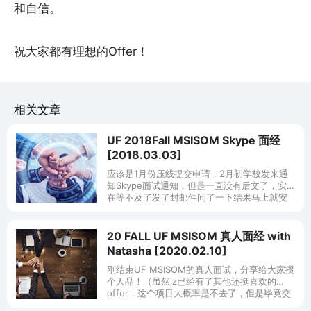
和自信。
祝大家都有理想的Offer！
相关文章
UF 2018Fall MSISOM Skype 面经
[2018.03.03]
应该是1月份压线提交申请，2月初学校发来通
知Skype面试通知，但是一直没有后文了，实
在等不及了发了封邮件问了一下结果马上就安
排了面试（果然我是被漏掉了吗...），总之前
文这一系列之后终于昨晚进行了
20 FALL UF MSISOM 真人面经 with
Natasha [2020.02.10]
刚结束UF MSISOM的真人面试，分享给大家攒
个人品！（虽然lz已经有了其他还挺喜欢的
offer，这个项目大概率是不去了，但是毕竟交
了申请费，而且lz最近困在家里，就好想借机会