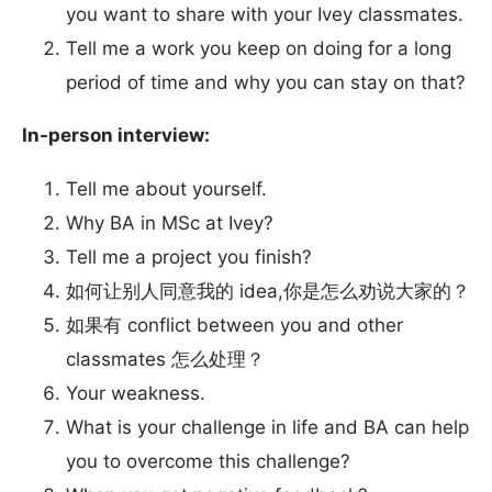
you want to share with your Ivey classmates.
Tell me a work you keep on doing for a long
period of time and why you can stay on that?
In-person interview:
Tell me about yourself.
Why BA in MSc at Ivey?
Tell me a project you finish?
如何让别人同意我的 idea,你是怎么劝说大家的？
如果有 conflict between you and other
classmates 怎么处理？
Your weakness.
What is your challenge in life and BA can help
you to overcome this challenge?