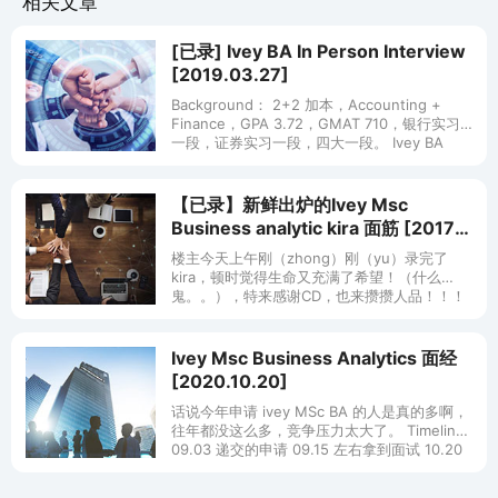
相关文章
[已录] Ivey BA In Person Interview
[2019.03.27]
Background： 2+2 加本，Accounting +
Finance，GPA 3.72，GMAT 710，银行实习
一段，证券实习一段，四大一段。 Ivey BA
Dream School
【已录】新鲜出炉的Ivey Msc
Business analytic kira 面筋 [2017-
05-06]
楼主今天上午刚（zhong）刚（yu）录完了
kira，顿时觉得生命又充满了希望！（什么
鬼。。），特来感谢CD，也来攒攒人品！！！
先说一下Ivey kira的问题量和形式，一共三道
题，两个是口语，一个
Ivey Msc Business Analytics 面经
[2020.10.20]
话说今年申请 ivey MSc BA 的人是真的多啊，
往年都没这么多，竞争压力太大了。 Timeline:
09.03 递交的申请 09.15 左右拿到面试 10.20
才进行的面试 面试的问题