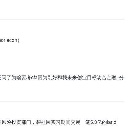
r econ）
他还问了为啥要考cfa因为刚好和我未来创业目标吻合金融+分
风险投资部门，碧桂园实习期间交易一笔5.3亿的land