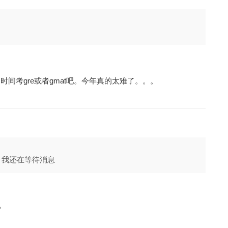
间考gre或者gmat吧。今年真的太难了。。。
回 我还在等待消息
？