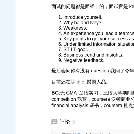
面试的问题都是面经上的，面试官是 kelly,会
Introduce yourself.
Why ba and Ivey?
Weakness.
An experience you lead a team wh
Key points to get your success as
Under limited information situati
ST LT goal.
Business trend and insights.
Negative feedback,
最后会问你有没有 question,我
目前还在等 offer,攒攒人品。
BG:
无 GMAT,2 段实习，三段大学期间自主创
competition 竞赛，coursera 沃顿
financial analysis 证书，courser
评论
9