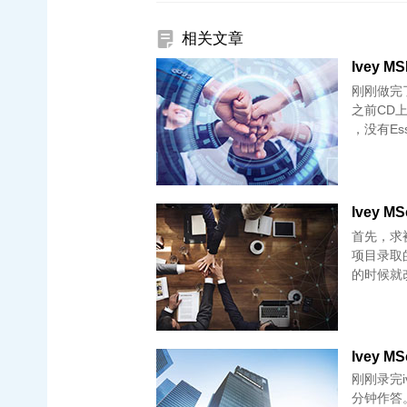
相关文章
Ivey MS
刚刚做完了20
之前CD
，没有Ess
Ivey 
首先，求被I
项目录取的
的时候就
Ivey MS
刚刚录完i
分钟作答。