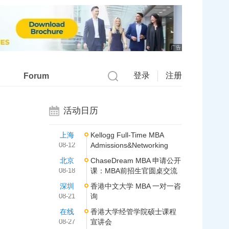
广告
登录
注册
Forum
活动日历
上海
Kellogg Full-Time MBA
08-12
Admissions&Networking
北京
ChaseDream MBA 申请公开
08-18
课：MBA前招生官圆桌交流
深圳
香港中文大学 MBA 一对一咨
08-21
询
在线
香港大学经管学院硕士课程
08-27
宣讲会