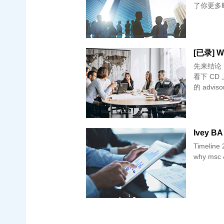
了你更多
[已录] W
先来结论
看下 CD 
的 advi
Ivey B
Timeline 2.10 提交 2.26 面试通知 3.27 面试 3.28 offer 面试时间 50 min：
why msc 