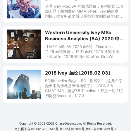
分享 Ivey MSc BA 的面试题目，希望给自己增
加人品！顺利拿到 MMA offer. Ivey 的速度特
别快，提交申请之后 3 周就能拿到面试/拒信，
每年申请开始也可以算是最早的，今年 BA
Western University Ivey MSc
Business Analytics (BA) 2020 申请
总结 [2018.12.15]
【IVEY MScBA 2020 面经】 Timeline：
11.29 面试邀请， 12.11 面试 12.15 通知下周发
正式 offer 12.18 收到正式 offer Kira Wh
2018 Ivey 面经 [2018.02.03]
BG和timeline防尘： BG：财经211（这几个字
抛出来仿佛就是申请均值了），GPA 3.6，
GMAT 740，雅思7.5 Timeline：都是一轮 11月
初提交Bocconi，1.17of
Copyright © 2003-2026 ChaseDream.com, All Rights Reserved.
京公网安备11010202008513号
京ICP证101109号
京ICP备12012021号-1