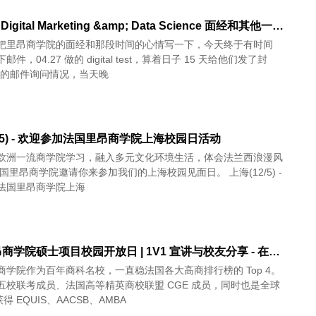
Emlyon Digital Marketing &amp; Data Science 面经和其他一些感想 [2022.06.17]
把里昂商学院的面经和那段时间的心情写一下，今天终于有时间
件，04.27 做的 digital test，算着日子 15 天给他们发了封
w-up 的邮件询问情况，当天晚
2/5) - 欢迎参加法国里昂商学院上海校园日活动
欧洲一流商学院学习，融入多元文化环境生活，体会法兰西浪漫风
法国里昂商学院上海
法国里昂商学院硕士项目校园开放日 | 1V1 宣讲与校友分享 - 在线(5/21)
商学院作为百年商科名校，一直稳法国各大高商排行榜的 Top 4。
五校联考成员、法国高等精英商校联盟 CGE 成员，同时也是全球
得 EQUIS、AACSB、AMBA