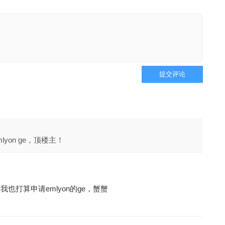
提交评论
yon ge，顶楼主！
也打算申请emlyon的ge，蟹蟹