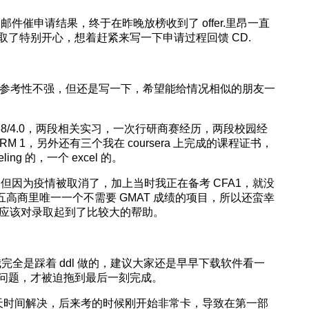
邮件催申请结果，终于在昨晚放榜收到了 offer.里昂一直
了特别开心，想着赶紧来写一下申请过程回馈 CD.
，可能参考性不强，但还是写一下，希望能给情况相似的朋友一
.38/4.0，两段相关实习，一次行研商赛经历，两段校园经
，FRM 1，另外还有三个我在 coursera 上完成的课程证书，
deling 的，一个 excel 的。
，但因为疫情被取消了，加上当时我正在备考 CFA1，就没
五高商里唯一一个不需要 GMAT 成绩的项目，所以还蛮幸
A1 应该对录取起到了比较大的帮助。
 我完全是踩着 ddl 做的，建议大家还是早早下载软件看一
问题，才被迫拖到最后一刻完成。
就花了一天时间解决，后来考的时候刚开始非常卡，导致在第一部