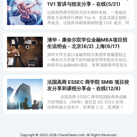
1V1 宣讲与校友分享 - 在线(5/21)
法国里昂商学院作为百年商科名校，一直稳法
国各大高商排行榜的 Top 4。也是法国五校联
考成员、法国高等精英商校联盟 CGE 成员，同
时也是全球 1% 同时获得 EQUIS、AACSB、
AMBA
清华 - 康奈尔双学位金融MBA项目招
生说明会 - 北京(6/2) 上海(6/17)
清华大学五道口金融学院与美国常春藤盟校之
一康奈尔大学旗下的约翰逊管理学院合作创办
的双学位金融MBA项目，世界顶级商学院首次
在中国授予其原版MBA学位。 全新的双学
法国高商 ESSEC 商学院 SMIB 项目校
友分享和课程分享会 - 在线(12/8)
法国高商 ESSEC 商学院国际商务战略
与管理硕士（SMIB）项目是 QS 2023 全球最
佳商科硕士排名中，世界第 2 位，亚洲第 1
位，性价比排名全球第 1 位的顶尖管理类硕士
项目。该
Copyright © 2003-2026 ChaseDream.com, All Rights Reserved.