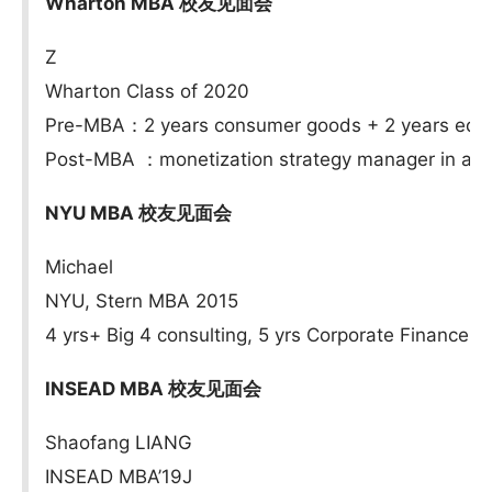
Wharton MBA 校友见面会
Z
Wharton Class of 2020
Pre-MBA：2 years consumer goods + 2 years edu
Post-MBA ：monetization strategy manager in a te
NYU MBA 校友见面会
Michael
NYU, Stern MBA 2015
4 yrs+ Big 4 consulting, 5 yrs Corporate Finance (2
INSEAD MBA 校友见面会
Shaofang LIANG
INSEAD MBA’19J