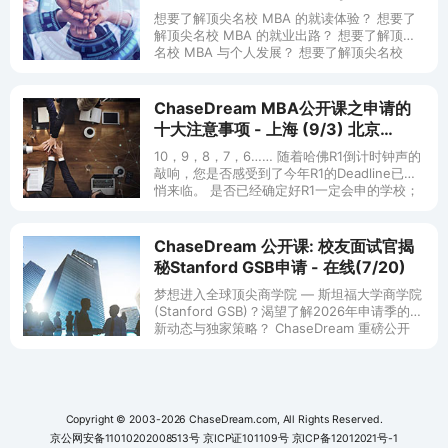
Open Class - 深圳(11/21)
想要了解顶尖名校 MBA 的就读体验？ 想要了
解顶尖名校 MBA 的就业出路？ 想要了解顶尖
名校 MBA 与个人发展？ 想要了解顶尖名校
MBA 的申请？ 那一定不要错过本次 MBA 商学
院盛会
ChaseDream MBA公开课之申请的
十大注意事项 - 上海 (9/3) 北京
(9/10)
10，9，8，7，6…… 随着哈佛R1倒计时钟声的
敲响，您是否感受到了今年R1的Deadline已悄
悄来临。 是否已经确定好R1一定会申的学校；
是否已经规划好接下来半个月非常关键的
ChaseDream 公开课: 校友面试官揭
秘Stanford GSB申请 - 在线(7/20)
梦想进入全球顶尖商学院 — 斯坦福大学商学院
(Stanford GSB)？渴望了解2026年申请季的最
新动态与独家策略？ ChaseDream 重磅公开
课，特邀斯坦福商学院校友、现任斯坦福
Copyright © 2003-2026 ChaseDream.com, All Rights Reserved.
京公网安备11010202008513号
京ICP证101109号
京ICP备12012021号-1