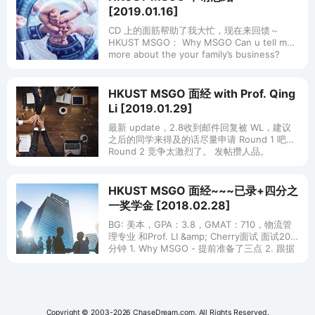
[2019.01.16]
CD 上的面筋帮助了我大忙，现在来回馈～
HKUST MSGO： Why MSGO Can u tell me
more about the your family’s business?
HKUST MSGO 面经 with Prof. Qing
Li [2019.01.29]
最新 update，2.8收到邮件回复被 WL，建议
之后的同学来得及的话尽量申请 Round 1 吧，
Round 2 竞争太激烈了。 发帖攒人品。
MSGO with&nbsp;Prof. Dong
HKUST MSGO 面经~~~已录+四分之
一奖学金 [2018.02.28]
BG: 美本，GPA：3.8，GMAT：710，物流管
理专业 和Prof. LI &amp; Cherry面试 面试20
分钟 1. Why MSGO - 提前准备了三点 2. 跟据
我的个人经历问为什么
Copyright © 2003-2026 ChaseDream.com, All Rights Reserved.