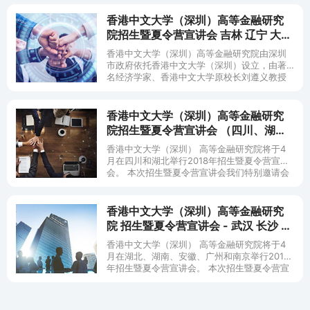
香港中文大学（深圳）高等金融研究
院招生暨夏令营宣讲会 吉林 辽宁 大连
西安 天津
香港中文大学（深圳）高等金融研究院由深圳
市政府依托香港中文大学（深圳）设立，由著
名经济学家、香港中文大学原校长刘遵义教授
担任理事长。普林斯顿大学金融学教授、美国
国家经济研究署研究员熊伟
香港中文大学（深圳）高等金融研究
院招生暨夏令营宣讲会 （四川、湖
北）
香港中文大学（深圳） 高等金融研究院将于4
月在四川和湖北举行2018年招生暨夏令营宣讲
会。 本次招生暨夏令营宣讲会我们特别邀请会
计学和经济学两大硕士项目的招生官和面试
官，
香港中文大学（深圳）高等金融研究
院 招生暨夏令营宣讲会 - 武汉 长沙 合
肥 广州 南京
香港中文大学（深圳） 高等金融研究院将于4
月在湖北、湖南、安徽、广州和南京举行2018
年招生暨夏令营宣讲会。 本次招生暨夏令营宣
讲会我们特别邀请会计学、经济学、金融学、
数据科学三大硕