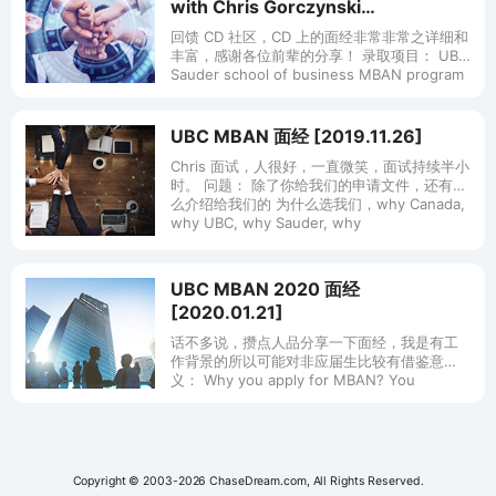
with Chris Gorczynski
[2023.10.26]
回馈 CD 社区，CD 上的面经非常非常之详细和
丰富，感谢各位前辈的分享！ 录取项目： UBC
Sauder school of business MBAN program
面试官是 Chris Go
UBC MBAN 面经 [2019.11.26]
Chris 面试，人很好，一直微笑，面试持续半小
时。 问题： 除了你给我们的申请文件，还有什
么介绍给我们的 为什么选我们，why Canada,
why UBC, why Sauder, why
UBC MBAN 2020 面经
[2020.01.21]
话不多说，攒点人品分享一下面经，我是有工
作背景的所以可能对非应届生比较有借鉴意
义： Why you apply for MBAN? You
mention working experience, i
Copyright © 2003-2026 ChaseDream.com, All Rights Reserved.