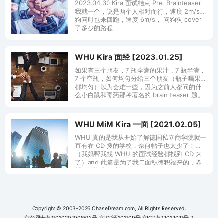
2023.04.30 Kira 面试结束 Pre. Brainteaser
我就一个，说是两个人相对而行，速度 2m/s，
狗同时也来回跑，速度 6m/s， 问狗狗 cover
了多少的路程
WHU Kira 面经 [2023.01.25]
如果有三个朋友，7 瓶全满的果汁，7 瓶半满，
7 个空瓶，如何均匀分给三个朋友（瓶子喝果汁
都均匀）以为会难一些，因为之前人都问的什
么小白鼠和毒药那种著名的 brain teaser 题。
W
WHU MiM Kira 一面 [2021.02.05]
WHU 真的是我从开始了解德国私立商学院就一
直有在 CD 搜的学校，奈何帖子也太少了！
（我妈帮我找 WHU 的面试经验都找到 CD 来
了）and 此篇是为了我二面积德积福来的，希
望二面顺利！ 其
Copyright © 2003-2026 ChaseDream.com, All Rights Reserved.
京公网安备11010202008513号
京ICP证101109号
京ICP备12012021号-1