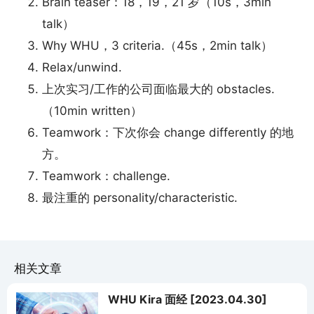
Brain teaser：18，19，21 岁（10s，3min
talk）
Why WHU，3 criteria.（45s，2min talk）
Relax/unwind.
上次实习/工作的公司面临最大的 obstacles.
（10min written）
Teamwork：下次你会 change differently 的地
方。
Teamwork：challenge.
最注重的 personality/characteristic.
相关文章
WHU Kira 面经 [2023.04.30]