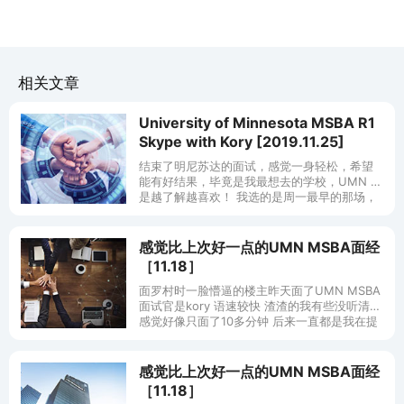
相关文章
University of Minnesota MSBA R1
Skype with Kory [2019.11.25]
结束了明尼苏达的面试，感觉一身轻松，希望
能有好结果，毕竟是我最想去的学校，UMN 真
是越了解越喜欢！ 我选的是周一最早的那场，
明尼苏达是早八，我这边是晚上十点开始。一
直等到十点十分都没有人来加我，吓
感觉比上次好一点的UMN MSBA面经
［11.18］
面罗村时一脸懵逼的楼主昨天面了UMN MSBA
面试官是kory 语速较快 渣渣的我有些没听清
感觉好像只面了10多分钟 后来一直都是我在提
问？ 我觉得我居然碰到了behavior question?
感觉比上次好一点的UMN MSBA面经
［11.18］