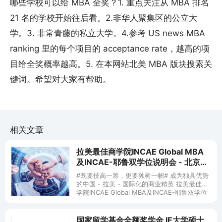
哪些学校可以给 MBA 全奖？1. 重点关注从 MBA 排名
21 名的学校开始往后看。2.非华人聚集区的公立大
学。3. 非常青藤的私立大学。4.参考 US news MBA
ranking 里的每个项目的 acceptance rate，越高的项
目给全奖概率越高。5. 在本网站北美 MBA 版块搜索关
键词。希望对大家有帮助。
相关文章
拉美最佳商学院INCAE Global MBA
及INCAE-耶鲁双学位说明会 - 北京
(4/25)
#既要技高一筹，更要独树一帜# 成为独具优势
的中国 - 拉美 - 国际化的商业精英 拉美最佳商
学院INCAE Global MBA及INCAE-耶鲁双学位
说明会 在极具激烈的海外留学环境和巨
国家留学基金全额奖学金 IE大学硕士