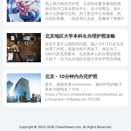
我上周六刚办完护照。北京的你要拿着你的身
份证和户口本去签证中心。在小街那边。坐44
路什么的都可以到。到了签证中心先领表，然
后排队照像。（我是周六去的，照像排了整整3
个小时的队。）然后去一楼取相片，最后
北京地区大学本科生办理护照攻略
实在不是什么独到的问题。鄙人3月13日在北京
办理了护照，原因当然不用说了，肯定为了
GMAT的无理要求。在此将本人的办理过程简
介如下，仅为北京地区在校大学生护照办理提
供一定的指导。 第一步：取得自己的
北京 - 10分钟内办完护照
首先，感谢前辈onetimewy，她办护照的帖子
基本为我指名了方向：
https://forum.chasedream.com/dispbbs.as
p?boardid=34&amp;id=191296
Copyright © 2003-2026 ChaseDream.com, All Rights Reserved.