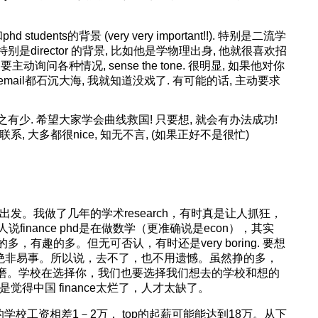
dents的背景 (very very important!!). 特别是二流学
特别是director 的背景, 比如他是学物理出身, 他就很喜欢招
要主动询问各种情况, sense the tone. 很明显, 如果他对你
mail都石沉大海, 我就知道没戏了. 有可能的话, 主动要求
e 少之有少. 希望大家学会曲线救国! 只要想, 就会有办法成功!
dent联系, 大多都很nice, 知无不言, (如果正好不是很忙)
兴趣出发。我做了几年的学术research，有时真是让人抓狂，
inance phd是在做数学（更准确说是econ），其实
的多，有趣的多。但无可否认，有时还是very boring. 要想
表文章也绝非易事。所以说，去不了，也不用遗憾。虽然挣的多，
一种折磨。学校在选择你，我们也要选择我们想去的学校和想的
只是觉得中国 finance太烂了，人才太缺了。
的学校工资相差1－2万， top的起薪可能能达到18万。从下