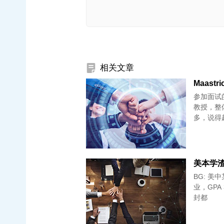
相关文章
Maastri
参加面试的有
教授，整
多，说得
美本学渣S
BG: 美中某
业，GPA 
封都