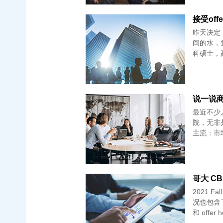
接受of
昨天决定，接受
间的水，
科硕士，
说一说商学
最近不少
院，无非
主流：市
哥大 CB
2021 F
况也包含了
和 offer h