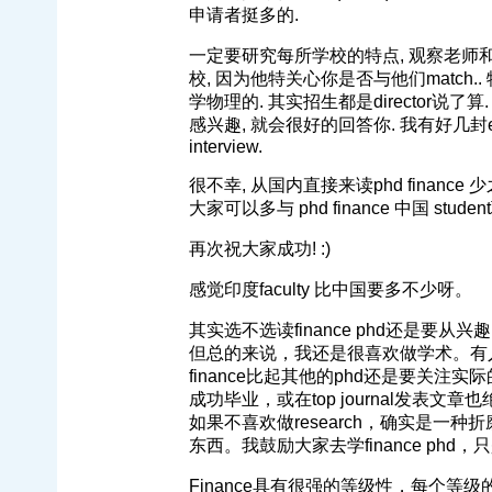
申请者挺多的.
一定要研究每所学校的特点, 观察老师和phd stu
校, 因为他特关心你是否与他们match.. 
学物理的. 其实招生都是director说了算. 
感兴趣, 就会很好的回答你. 我有好几封e
interview.
很不幸, 从国内直接来读phd financ
大家可以多与 phd finance 中国 stu
再次祝大家成功! :)
感觉印度faculty 比中国要多不少呀。
其实选不选读finance phd还是要从
但总的来说，我还是很喜欢做学术。有人说f
finance比起其他的phd还是要关注实际
成功毕业，或在top journal发
如果不喜欢做research，确实是
东西。我鼓励大家去学finance phd，
Finance具有很强的等级性，每个等级