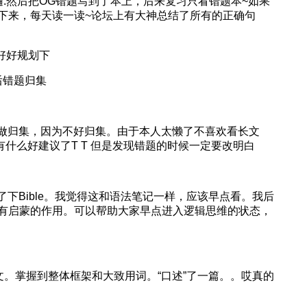
一遍.然后把OG错题写到了本上，后来复习只看错题本~如果
下来，每天读一读~论坛上有大神总结了所有的正确句
以好好规划下
后错题归集
有做归集，因为不好归集。由于本人太懒了不喜欢看长文
有什么好建议了T T 但是发现错题的时候一定要改明白
了下Bible。我觉得这和语法笔记一样，应该早点看。我后
有启蒙的作用。可以帮助大家早点进入逻辑思维的状态，
文。掌握到整体框架和大致用词。“口述”了一篇。。哎真的