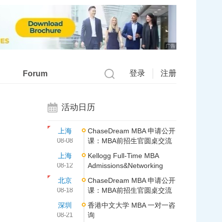
广告
登录
注册
Forum
活动日历
上海
ChaseDream MBA 申请公开
08-08
课：MBA前招生官圆桌交流
上海
Kellogg Full-Time MBA
08-12
Admissions&Networking
北京
ChaseDream MBA 申请公开
08-18
课：MBA前招生官圆桌交流
深圳
香港中文大学 MBA 一对一咨
08-21
询