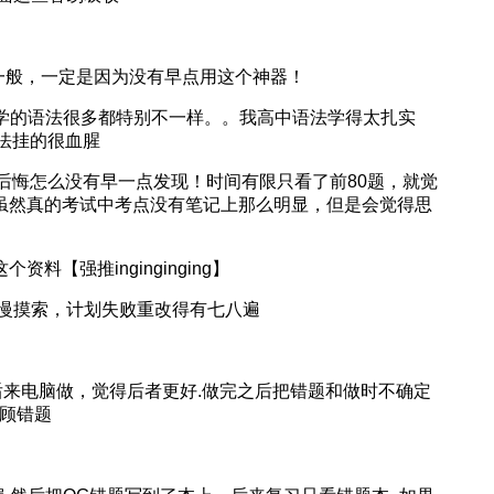
l分数一般，一定是因为没有早点用这个神器！
中学的语法很多都特别不一样。。我高中语法学得太扎实
语法挂的很血腥
是后悔怎么没有早一点发现！时间有限只看了前80题，就觉
...虽然真的考试中考点没有笔记上那么明显，但是会觉得思
料【强推inginginging】
慢摸索，计划失败重改得有七八遍
后来电脑做，觉得后者更好.做完之后把错题和做时不确定
回顾错题