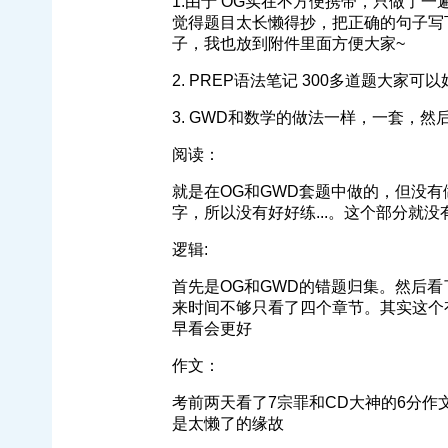
1.由于 OG实在不方便携带，只做了
觉得题目太长懒得抄，把正确的句子写
子，我也放到附件里面方便大家~
2. PREP语法笔记 300多道题大家可
3. GWD和数学的做法一样，一套，然
阅读：
就是在OG和GWD套题中做的，但没
字，所以没有好好练...。这个部分就没
逻辑:
首先是OG和GWD的错题归集。然后看
来时间不够只看了四个章节。其实这个
早看会更好
作文：
考前两天看了7宗罪和CD大神的6分作
是太懒了的缘故