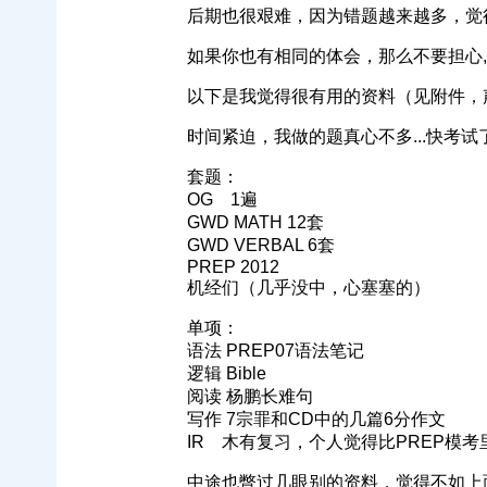
后期也很艰难，因为错题越来越多，觉得
如果你也有相同的体会，那么不要担心, as i
以下是我觉得很有用的资料（见附件，
时间紧迫，我做的题真心不多...快考
套题：
OG 1遍
GWD MATH 12套
GWD VERBAL 6套
PREP 2012
机经们（几乎没中，心塞塞的）
单项：
语法 PREP07语法笔记
逻辑 Bible
阅读 杨鹏长难句
写作 7宗罪和CD中的几篇6分作文
IR 木有复习，个人觉得比PREP模考
中途也瞥过几眼别的资料，觉得不如上