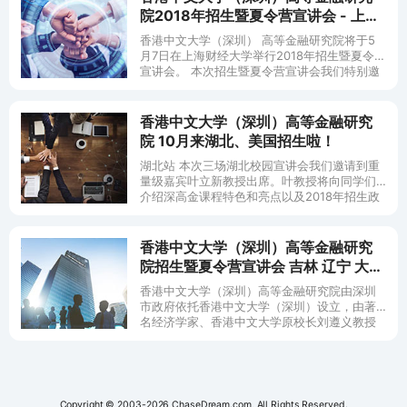
院2018年招生暨夏令营宣讲会 - 上海
财经大学 (5/7)
香港中文大学（深圳） 高等金融研究院将于5
月7日在上海财经大学举行2018年招生暨夏令营
宣讲会。 本次招生暨夏令营宣讲会我们特别邀
请了深高金硕士项目招生官&amp
香港中文大学（深圳）高等金融研究
院 10月来湖北、美国招生啦！
湖北站 本次三场湖北校园宣讲会我们邀请到重
量级嘉宾叶立新教授出席。叶教授将向同学们
介绍深高金课程特色和亮点以及2018年招生政
策。快来宣讲会现场获取第一手申请资料吧！
CUHK
香港中文大学（深圳）高等金融研究
院招生暨夏令营宣讲会 吉林 辽宁 大连
西安 天津
香港中文大学（深圳）高等金融研究院由深圳
市政府依托香港中文大学（深圳）设立，由著
名经济学家、香港中文大学原校长刘遵义教授
担任理事长。普林斯顿大学金融学教授、美国
国家经济研究署研究员熊伟
Copyright © 2003-2026 ChaseDream.com, All Rights Reserved.