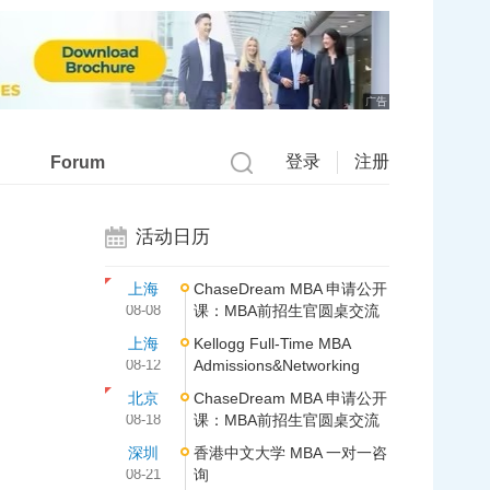
广告
登录
注册
Forum
活动日历
上海
ChaseDream MBA 申请公开
08-08
课：MBA前招生官圆桌交流
上海
Kellogg Full-Time MBA
08-12
Admissions&Networking
北京
ChaseDream MBA 申请公开
08-18
课：MBA前招生官圆桌交流
深圳
香港中文大学 MBA 一对一咨
08-21
询