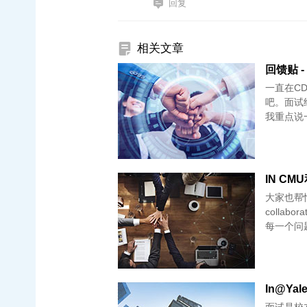
回复
相关文章
回馈贴 -
一直在CD
吧。面试
我重点说
IN CMU
大家也帮忙
collab
每一个问
In@Ya