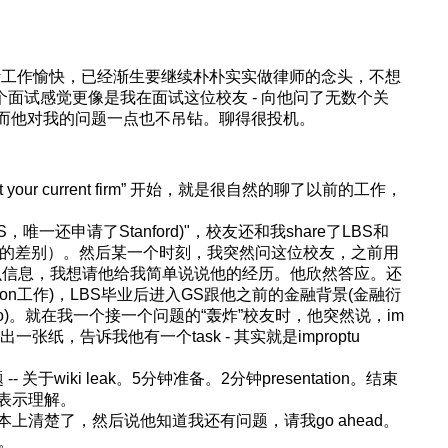
洲生活工作愉快，已经渐生要继续朴朴实实做律师的念头，不想
个面试感觉更像是我在面试这位校友 - 向他问了无数个关
LBS的问题；而他对我的问题一点也不吊钻。聊得很投机。
ility at your current firm” 开始，就是很自然的聊了以前的工作，
LBS，唯一还申请了Stanford)"，校友还和我share了LBS和
l diversity的差别）。然后某一个时刻，我突然问这位校友，之前用
找到他的什么信息，我想请他给我简单说说他的经历。他欣然答应。还
don工作)，LBS毕业后进入GS跟他之前的金融背景(金融衍
 no)。就在我一个接一个问题的“轰炸”校友时，他突然说，im
g, 然后就拿出一张纸，告诉我他有一个task - 其实就是improptu
-- 关于wiki leak。5分钟准备。2分钟presentation。结束
表示理解。
上清楚了，然后说他知道我还有问题，请我go ahead。
。