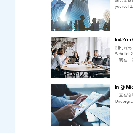
面试是校友
yourself2
In@Yor
刚刚面完，
Schuli
（我在一
In @ M
一直在论坛上
Undergrad