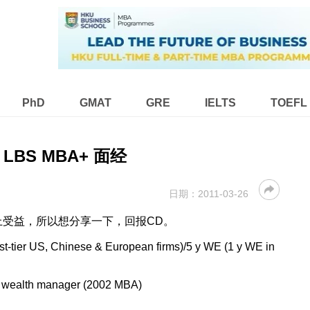
PhD
GMAT
GRE
IELTS
TOEFL
@ LBS MBA+ 面经
日期：
2011-03-26
上受益，所以想分享一下，回报CD。
1st-tier US, Chinese & European firms)/5 y WE (1 y WE in
alth manager (2002 MBA)