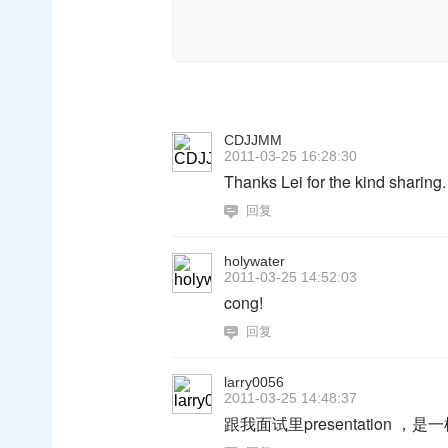
CDJJMM
2011-03-25 16:28:30
Thanks Lei for the kind sharing.
回复
holywater
2011-03-25 14:52:03
cong!
回复
larry0056
2011-03-25 14:48:37
跟我面试里presentation