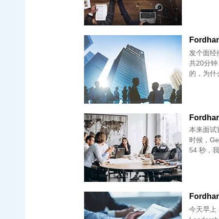
Fordham
发个面经
共20分钟 为什么转专业 你学过商科的课吗 你学过编程吗 你英语挺不
的，为什么
Fordham
本来面试官
时候，Ge
54 秒，
Fordham
今天早上 8 点刚