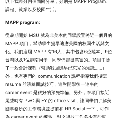
以下我將分四個面向分享，分別是 MAPP Program、
課程、就業以及校園生活。
MAPP program:
從暑期開始 MSU 就為非美本的同學設置將近一個月的
MAPP 項目，幫助學生提早適應美國的校園生活與文
化。我們這屆 MAPP 有16人，其中包含6位陸本、9位
台灣以及1位越南同學，同學們都挺厲害的。項目中除
了一般會計課程（幫助我回憶早已忘光的知識……）
外，也有專門的 communication 課程指導我們撰寫
resume 並演練面試技巧，這對開學後一連串的
career event 是很好的預先準備。另外，在項目接近
尾聲時有 PwC 與 EY 的 office visit，讓同學們了解美
國事務所的工作環境並提前和 HR Social 一下，可作
為 career event 的練習，對之後找工作多少有些幫