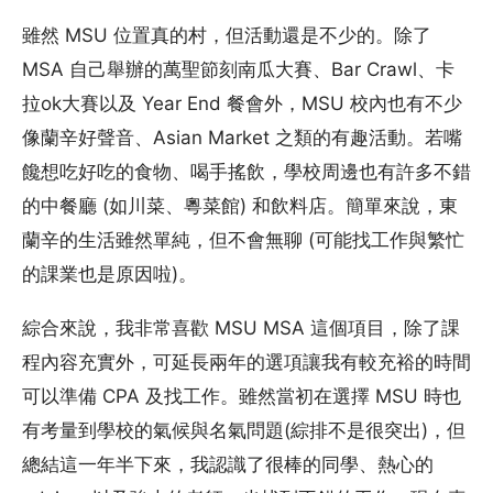
雖然 MSU 位置真的村，但活動還是不少的。除了
MSA 自己舉辦的萬聖節刻南瓜大賽、Bar Crawl、卡
拉ok大賽以及 Year End 餐會外，MSU 校內也有不少
像蘭辛好聲音、Asian Market 之類的有趣活動。若嘴
饞想吃好吃的食物、喝手搖飲，學校周邊也有許多不錯
的中餐廳 (如川菜、粵菜館) 和飲料店。簡單來說，東
蘭辛的生活雖然單純，但不會無聊 (可能找工作與繁忙
的課業也是原因啦)。
綜合來說，我非常喜歡 MSU MSA 這個項目，除了課
程內容充實外，可延長兩年的選項讓我有較充裕的時間
可以準備 CPA 及找工作。雖然當初在選擇 MSU 時也
有考量到學校的氣候與名氣問題(綜排不是很突出)，但
總結這一年半下來，我認識了很棒的同學、熱心的