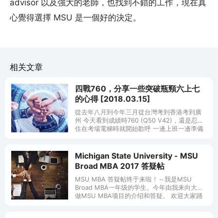
advisor 以及強大的老師，也找到不錯的工作，現在真
心覺得選擇 MSU 是一個好的決定。
相关文章
四戰760，分享一些突破瓶頸六上七
的心得 [2018.03.15]
從去年八月到今年三月從台灣考到香港考到廣
州 今天看到成績時760 (Q50 V42)，還是忍不
住在考場電梯時就開始歡呼 一邊上班一邊準備
GMAT的日子實在是太讓人鬱悶了，第一個想
到要感謝的就是
Michigan State University - MSU
Broad MBA 2017 答疑帖
MSU MBA 答疑帖终于来啦！～我是MSU
Broad MBA一年级的学生。今年由我来向大家
做MSU MBA项目的介绍和答疑。 欢迎大家踊
跃提问~ MSU的特色之前有一些大神们都介绍
了，我们这周刚经