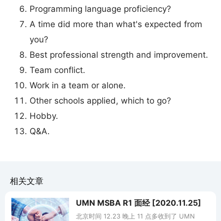
Programming language proficiency?
A time did more than what's expected from
you?
Best professional strength and improvement.
Team conflict.
Work in a team or alone.
Other schools applied, which to go?
Hobby.
Q&A.
相关文章
UMN MSBA R1 面经 [2020.11.25]
北京时间 12.23 晚上 11 点多收到了 UMN