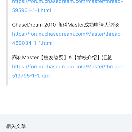
https://forum.chasedream.com/master/thread-
595961-1-1.html
ChaseDream 2010 商科Master成功申请人访谈
https://forum.chasedream.com/Master/thread-
469034-1-1.html
商科Master【校友答疑】&【学校介绍】汇总
https://forum.chasedream.com/Master/thread-
519795-1-1.html
相关文章