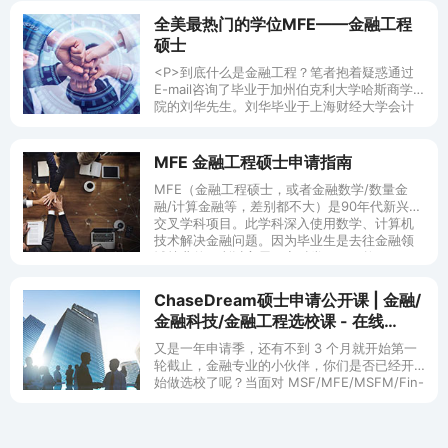
全美最热门的学位MFE——金融工程
硕士
<P>到底什么是金融工程？笔者抱着疑惑通过
E-mail咨询了毕业于加州伯克利大学哈斯商学
院的刘华先生。刘华毕业于上海财经大学会计
系，在某著名跨国公司作了几年财务工作后，
发现自己并不喜欢这种工作，他想进入更具挑
战性的金融领域。然而没有相关学历，想找到
MFE 金融工程硕士申请指南
金融方面的工作谈何容易。于是，刘华打算申
MFE（金融工程硕士，或者金融数学/数量金
请MBA，在考完GMAT后，他发现加州伯克利
融/计算金融等，差别都不大）是90年代新兴的
大学哈斯商学院除了提供MBA学位外，还提供
交叉学科项目。此学科深入使用数学、计算机
MFE金融工程硕士学位，而且只需一年即可获
技术解决金融问题。因为毕业生是去往金融领
得学位。于是他抱着试一试的念头申请了
域就业的，所以它属于商科类项目。然
MFE，为了增加自己的机会，他参加了GRE数
学Sub考试。本来他没抱太大希望，没想到当年
MBA申请竞争异常激烈，虽然他的GMAT成绩
ChaseDream硕士申请公开课 | 金融/
和工作背景都相当优秀，但他所申请的几所商
金融科技/金融工程选校课 - 在线
学院MBA全都遭拒绝。而当收到伯克利大学
(7/24)
MFE的录取通知的时候，他坦言惊讶大于欢
又是一年申请季，还有不到 3 个月就开始第一
喜。经过一年高强度的学习，再经过激烈的应
轮截止，金融专业的小伙伴，你们是否已经开
聘竞争，虽然面临着经济不振的压力，刘华还
始做选校了呢？当面对 MSF/MFE/MSFM/Fin-
是获得了美菱、摩根斯坦利、雷曼兄弟、所罗
tech 等诸多金融相关项目时候会不会感到傻傻
门史密斯等著名投资银行的青睐。刘华选择了
分不清？
在摩根斯坦利银行旧金山分部从事金融衍生物
交易的工作。他说，虽然没能进入他最向往的