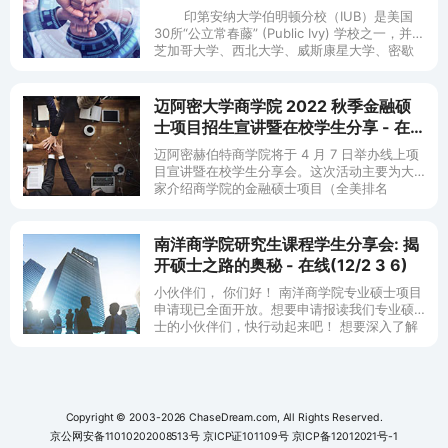
12/2)
印第安纳大学伯明顿分校（IUB）是美国
30所“公立常春藤” (Public Ivy) 学校之一，并与
芝加哥大学、西北大学、威斯康星大学、密歇
根大学等知名大学一同入选美国中西部“十大联
盟 (
迈阿密大学商学院 2022 秋季金融硕
士项目招生宣讲暨在校学生分享 - 在
线 (4/7)
迈阿密赫伯特商学院将于 4 月 7 日举办线上项
目宣讲暨在校学生分享会。这次活动主要为大
家介绍商学院的金融硕士项目（全美排名
#20），分享金融项目课程优势，职业支持，申
请要求，并也会回答商学院
南洋商学院研究生课程学生分享会: 揭
开硕士之路的奥秘 - 在线(12/2 3 6)
小伙伴们， 你们好！ 南洋商学院专业硕士项目
申请现已全面开放。想要申请报读我们专业硕
士的小伙伴们，快行动起来吧！ 想要深入了解
南洋理工大学南洋商学院 (NBS) 的专业理学硕
士项目吗？欢
Copyright © 2003-2026 ChaseDream.com, All Rights Reserved.
京公网安备11010202008513号
京ICP证101109号
京ICP备12012021号-1