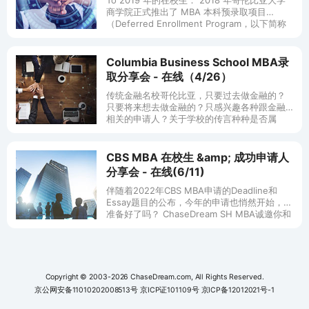
To 2019 年的在校生： 2018 年哥伦比亚大学
商学院正式推出了 MBA 本科预录取项目
（Deferred Enrollment Program，以下简称
本科预录取项目），
Columbia Business School MBA录
取分享会 - 在线（4/26）
传统金融名校哥伦比亚，只要过去做金融的？
只要将来想去做金融的？只感兴趣各种跟金融
相关的申请人？关于学校的传言种种是否属
实？猜测不如检测，道听途说不如眼见为实。
ChaseDream诚邀您参加Co
CBS MBA 在校生 &amp; 成功申请人
分享会 - 在线(6/11)
伴随着2022年CBS MBA申请的Deadline和
Essay题目的公布，今年的申请也悄然开始，你
准备好了吗？ ChaseDream SH MBA诚邀你和
我们一起走进6月11日【C
Copyright © 2003-2026 ChaseDream.com, All Rights Reserved.
京公网安备11010202008513号
京ICP证101109号
京ICP备12012021号-1