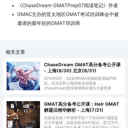
《ChaseDream GMATPrep07阅读笔记》作者
GMAC主办的亚太地区GMAT考试培训峰会中被
邀请的最年轻的GMAT培训师
相关文章
ChaseDream GMAT高分备考公开课
- 上海(8/30) 北京(8/31)
2014年8月，QS全球MBA巡展精英展如约而
至。在北京和上海巡展活动现场，
ChaseDream资深讲师将应邀为大家带来
GMAT高分备考公开课。解析GMAT考试陷阱，
提供GMAT备考解决方案，助你迅速
GMAT高分备考公开课：Helr GMAT
解题法精华解析 - 上海(7/21)
出国读名校？申请商学院？只有GMAT成绩是
万万不够滴，但是没有GMAT高分，是万万不
能滴。GMAT怎么备考？怎么速战700+？怎么