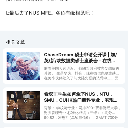
lz最后去了NUS MFE。各位有缘相见吧！
相关文章
ChaseDream 硕士申请公开课 | 加/
英/新/欧数据类硕士座谈会 - 在线
(8/14 16 22 23)
随着美国大选迫近、 特朗普政府被害妄想症再
升级。 先是华为、抖音，现在微信也要遭殃？
在美小伙伴陷入了与大陆失联的恐慌中…… 元
芳，你怎么看？ 元芳：等大选川普下线。
看双非学生如何拿下NUS，NTU，
SMU，CUHK热门商科专业，实现申
请季大满贯 [2017.08.13]
背景： 学校与专业：网排200+双非财经大学，
财务管理专业 标准化成绩（三维）：均分
90.82，雅思7（单项最低6），GMAT 730分
实习经历：一份普通公司的会计助理、一份内
资所第