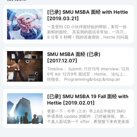
[已录] SMU MSBA 面经 with Hettie
[2019.03.21]
一直受到 CD 小伙伴面经贴的帮助，来写一份
新鲜的面经。 其实我的面试非常短，一共只有
9 分零 5 秒啊！我的语速很快，Hettie 问问题
也很快。 一开始 Hettie 还是没什么表情的，
但是一
SMU MSBA 面经 (已录)
[2017.12.07]
Timeline： Submit: 11月15号 Interview: 12月
6号 Ad: 12月9号 面试官：Hettie。 论坛上面
经很全。 Programming&nbsp;&nbsp;an
[已录] SMU MSBA 19 Fall 面经 with
Hettie [2019.02.01]
更新一下：今早（2.9）早上6点半收到 SMU
申请系统 update 的邮件，已经被录啦。 第一
个真人面试第一个 offer，希望接下来有更多面
试。 也祝大家 offer 多多！ 2.1： Hett