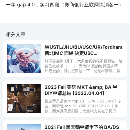
一年 gap 4.0，实习四段（券商银行互联网快消各一）
相关文章
WUSTL/JHU/BU/USC/UR/Fordham/
西北IMC 面经 决定USC
[2018.03.10]
好不容易到3月了，大家都真的很不容易啦，给
自己鼓鼓掌（……） 因为CD真的给我蛮多帮助
和启发的，所以想回馈一下，总结申请季。虽
然还没有出完结果，但面筋什么的可以放上来
了对不对！后续还希望能有甜蜜的
2023 Fall 美研 MKT &amp; BA 半
DIY申请总结 [2023.04.04]
楼主背景是美本 top 70，GPA 3.62，MKT 专
业，商学院 top 30, GRE 159+162（Q 非常
低，因为真不想刷题，大量精力花在了提升
Verbal 上），两段实习，一段 4A
2021 Fall 黑天鹅申请季下的 BA/DS