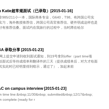
th Katie超常规面试（已录取）[2015-01-16]
985/211小一本，国际商务专业，G640，T98。有跨国公司实
实习，海外教授推荐信，跨国公司高官推荐信。硬件弱成这样也是
好有推荐信桑。面试约在我旅行的过程中，当时蹲在哈尔
A 录取分享 [2015-01-23]
网上提交申请到收到面试通知，到19号拿到offer（part time项
括面试后等待成绩单和翻译件的三天（提供成绩单后，对方才给面
其实此时已经明显得到暗示，通过了），加起来前
 on campus interview [2015-01-23]
on time line:&nbsp;11/30&nbsp; submitted&nbsp;12/17&nbsp;
on complete (ready for r