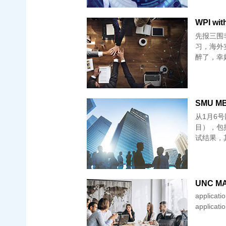
WPI wi
先报三围非
习，海外
醉了，幸
SMU MB
从1月6号
目），包
试结果，
UNC MAC
applicati
applicati