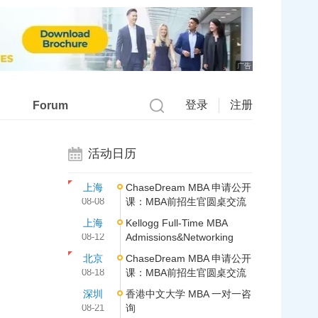
广告
登录
注册
Forum
活动日历
上海
ChaseDream MBA 申请公开
08-08
课：MBA前招生官圆桌交流
上海
Kellogg Full-Time MBA
08-12
Admissions&Networking
北京
ChaseDream MBA 申请公开
08-18
课：MBA前招生官圆桌交流
深圳
香港中文大学 MBA 一对一咨
08-21
询