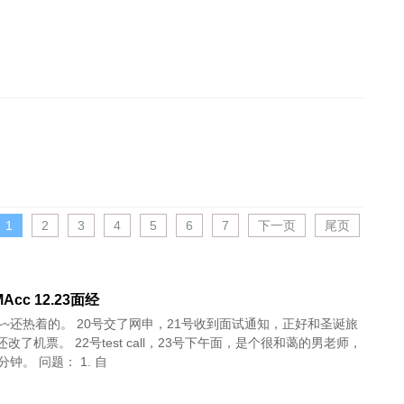
1
2
3
4
5
6
7
下一页
尾页
Acc 12.23面经
交了网申，21号收到面试通知，正好和圣诞旅
t call，23号下午面，是个很和蔼的男老师，
晚来了15分钟。 问题： 1. 自