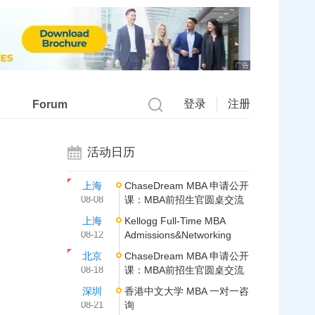
广告
登录
注册
Forum
活动日历
上海
ChaseDream MBA 申请公开
08-08
课：MBA前招生官圆桌交流
上海
Kellogg Full-Time MBA
08-12
Admissions&Networking
北京
ChaseDream MBA 申请公开
08-18
课：MBA前招生官圆桌交流
深圳
香港中文大学 MBA 一对一咨
08-21
询