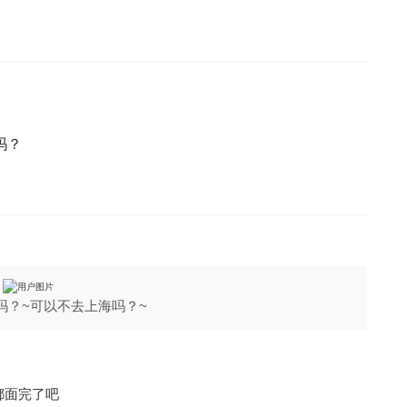
吗？
的吗？~可以不去上海吗？~
都面完了吧