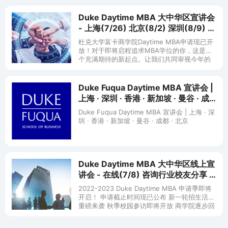
Duke Daytime MBA 大中华区宣讲会
- 上海(7/26) 北京(8/2) 深圳(8/9) 成
都(8/11)
杜克大学富卡商学院Daytime MBA申请现已开
放！对于即将启程追求MBA学位的你，这是一
个充满期待的新起点。让我们共同审视今年的
最新申请流程，深入了解Team Fuqua的精神，
探索杜克MBA
Duke Fuqua Daytime MBA 宣讲会 |
上海 · 深圳 · 香港 · 新加坡 · 曼谷 · 成
都 · 北京
Duke Fuqua Daytime MBA 宣讲会 | 上海 · 深
圳 · 香港 · 新加坡 · 曼谷 · 成都 · 北京
Duke Daytime MBA 大中华区线上宣
讲会 - 在线(7/8) 咨询行业校友分享 -
在线(7/10)
2022-2023 Duke Daytime MBA 申请季即将
开启！ 申请截止时间现已公布 新一轮招生活动
重磅来袭 秋季校园参访即将开放 商学院逐步回
归常态 你还在等什么？ 今年申请政策有哪些变