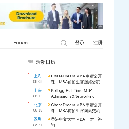
广告
登录
注册
Forum
活动日历
上海
ChaseDream MBA 申请公开
08-08
课：MBA前招生官圆桌交流
上海
Kellogg Full-Time MBA
08-12
Admissions&Networking
北京
ChaseDream MBA 申请公开
08-18
课：MBA前招生官圆桌交流
深圳
香港中文大学 MBA 一对一咨
08-21
询