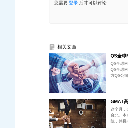
您需要
登录
后才可以评论
相关文章
QS全球M
QS全球
QS全球MB
方QS公
这个月，Q
台北。本
院，并且