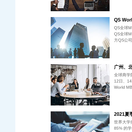
QS全球
QS全球MB
方QS公
广州、北
全球商学
12日、1
World 
世界大学排
85% 的