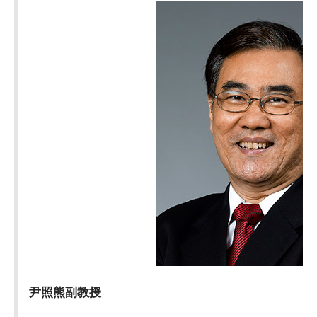
尹照熊副教授