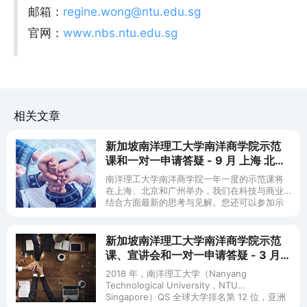
邮箱：
regine.wong@ntu.edu.sg
官网：
www.nbs.ntu.edu.sg
相关文章
新加坡南洋理工大学南洋商学院示范
课和一对一申请答疑 - 9 月 上海 北京
广州
南洋理工大学南洋商学院一年一度的示范课将
在上海、北京和广州举办，我们在科技与商业
结合方面最新的思考与见解。您还可以参加示
范课后的宣讲会，进一步了解南洋商学院研究
生院项目，与我们的招生官
新加坡南洋理工大学南洋商学院示范
课、宣讲会和一对一申请答疑 - 3 月
北京 上海
2018 年，南洋理工大学（Nanyang
Technological University，NTU
Singapore）QS 全球大学排名第 12 位，亚洲