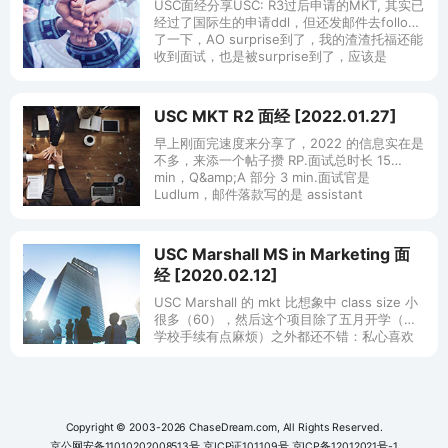
USC面经分享USC: R3过后申请的MKT, 其实已
经过了国际生的申请ddl，但还发邮件去follow
了一下，AO surprise到了，我的渣渣托福还能
收到面试，也是被surprise到了，应该是
USC MKT R2 面经 [2022.01.27]
早上刚面完速度来分享了，2022 的信息实在是
不多，来添一个帖子攒 RP.面试总时长 15
min，Q&amp;A 部分 3 min.面试官是
Ludlum，邮件落款写的是 assistant
USC Marshall MS in Marketing 面
经 [2020.02.12]
USC Marshall 的 mkt 比想象中 class size 小
很多（60），然后这个项目除了五月开学（办
学校手续有点麻烦）之外都还不错：私心喜欢
LA、是 STEM、Marshall re
Copyright © 2003-2026 ChaseDream.com, All Rights Reserved.
京公网安备11010202008513号
京ICP证101109号
京ICP备12012021号-1