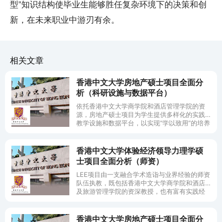
型”知识结构使毕业生能够胜任复杂环境下的决策和创
新，在未来职业中游刃有余。
相关文章
香港中文大学房地产硕士项目全面分
析（科研设施与数据平台）
依托香港中文大学商学院和酒店管理学院的资
源，房地产硕士项目为学生提供多样化的实践
教学设施和数据平台，以实现“学以致用”的培养
目标。
香港中文大学体验经济领导力理学硕
士项目全面分析（师资）
LEE项目由一支融合学术造诣与业界经验的师资
队伍执教，既包括香港中文大学商学院和酒店
及旅游管理学院的资深教授，也有富有实践经
验的行业讲师。他们在体验经济、服务管理、
创新设计、文化旅游等相关领域具备卓越的研
究或从业背景，致力于以互动方式指导学生。
香港中文大学房地产硕士项目全面分