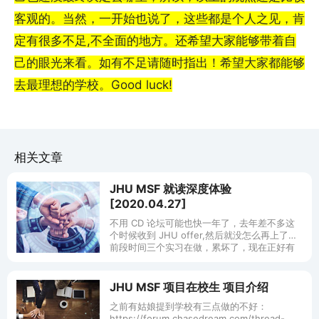
客观的。当然，一开始也说了，这些都是个人之见，肯
定有很多不足,不全面的地方。还希望大家能够带着自
己的眼光来看。如有不足请随时指出！希望大家都能够
去最理想的学校。Good luck!
相关文章
JHU MSF 就读深度体验
[2020.04.27]
不用 CD 论坛可能也快一年了，去年差不多这
个时候收到 JHU offer,然后就没怎么再上了。
前段时间三个实习在做，累坏了，现在正好有
空了，来 CD 聊聊 JHU MSF,好像现在也到了
今年最后的
JHU MSF 项目在校生 项目介绍
之前有姑娘提到学校有三点做的不好：
https://forum.chasedream.com/thread-