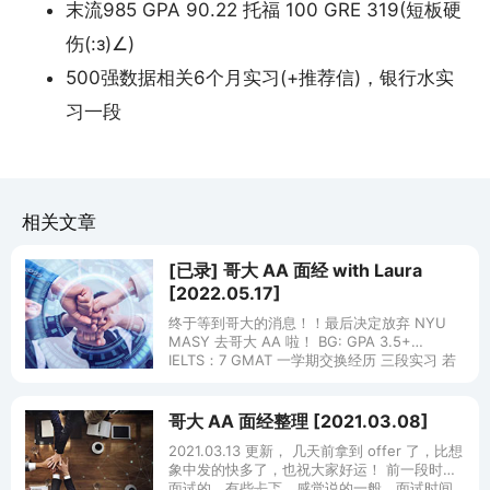
末流985 GPA 90.22 托福 100 GRE 319(短板硬
伤(:з)∠)
500强数据相关6个月实习(+推荐信)，银行水实
习一段
相关文章
[已录] 哥大 AA 面经 with Laura
[2022.05.17]
终于等到哥大的消息！！最后决定放弃 NYU
MASY 去哥大 AA 啦！ BG: GPA 3.5+
IELTS：7 GMAT 一学期交换经历 三段实习 若
干项目经验 面试 with Laura
哥大 AA 面经整理 [2021.03.08]
2021.03.13 更新， 几天前拿到 offer 了，比想
象中发的快多了，也祝大家好运！ 前一段时间
面试的，有些忐忑，感觉说的一般，面试时间