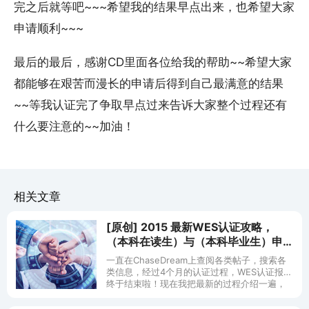
完之后就等吧~~~希望我的结果早点出来，也希望大家
申请顺利~~~
最后的最后，感谢CD里面各位给我的帮助~~希望大家
都能够在艰苦而漫长的申请后得到自己最满意的结果
~~等我认证完了争取早点过来告诉大家整个过程还有
什么要注意的~~加油！
相关文章
[原创] 2015 最新WES认证攻略，
（本科在读生）与（本科毕业生）申
请流程说明
一直在ChaseDream上查阅各类帖子，搜索各
类信息，经过4个月的认证过程，WES认证报告
终于结束啦！现在我把最新的过程介绍一遍，
帮大家省时间啦！ 论坛上，大部分关于WES认
证的帖子都是介