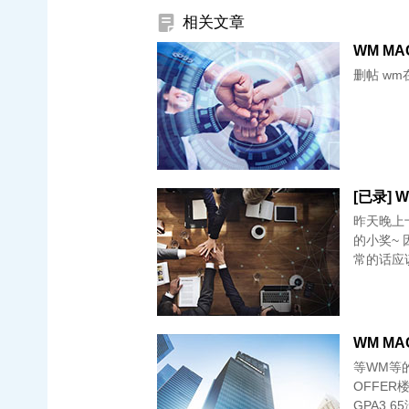
相关文章
WM MA
删帖 wm
昨天晚上十
的小奖~ 因
常的话应
WM MAC
等WM等
OFFER楼主
GPA3.6