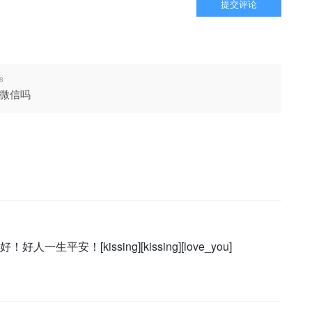
提交评论
8
微信吗
平安！[kissing][kissing][love_you]