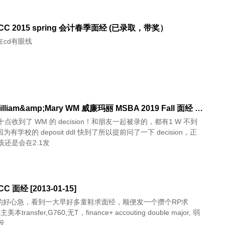
CC 2015 spring 会计春季面经 (已录取，带奖）
在cd有眼线
[已录] William&amp;Mary WM 威廉玛丽 MSBA 2019 Fall 面经 with Michael [2019.01.15]
点收到了 WM 的 decision！和朋友一起被录的，都有1 W 不到
为有学校的 deposit ddl 快到了所以提前问了一下 decision，正
该还是会在2.1发
C 面经 [2013-01-15]
的好心急，看到一大早好多童鞋求面经，顺便发一个攒个RP求
美本transfer,G760,无T，finance+ accouting double major, 弱
5没