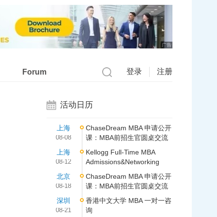
广告
登录
注册
Forum
活动日历
上海
ChaseDream MBA 申请公开
08-08
课：MBA前招生官圆桌交流
上海
Kellogg Full-Time MBA
08-12
Admissions&Networking
北京
ChaseDream MBA 申请公开
08-18
课：MBA前招生官圆桌交流
深圳
香港中文大学 MBA 一对一咨
08-21
询