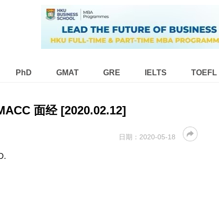
PhD
GMAT
GRE
IELTS
TOEFL
ACC 面经 [2020.02.12]
日期：
2020-05-18
.