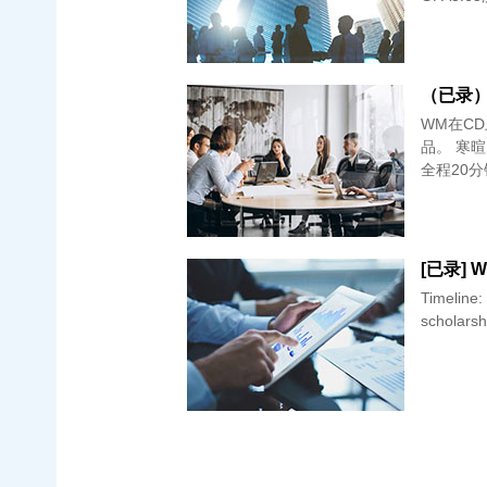
（已录）W&
WM在C
品。 寒暄 自我介绍 why WM career goal 扯了一下怎么学编程的 Q&amp;A
全程20分
[已录] W
Timeline: 02.29 提交 03.03 发面试 03.11 面试 03.20 出结果 附 5k