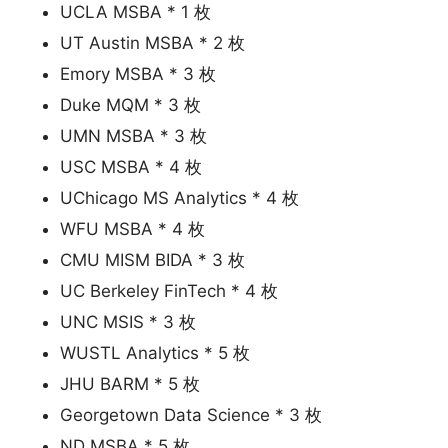
UCLA MSBA * 1 枚
UT Austin MSBA * 2 枚
Emory MSBA * 3 枚
Duke MQM * 3 枚
UMN MSBA * 3 枚
USC MSBA * 4 枚
UChicago MS Analytics * 4 枚
WFU MSBA * 4 枚
CMU MISM BIDA * 3 枚
UC Berkeley FinTech * 4 枚
UNC MSIS * 3 枚
WUSTL Analytics * 5 枚
JHU BARM * 5 枚
Georgetown Data Science * 3 枚
ND MSBA * 5 枚