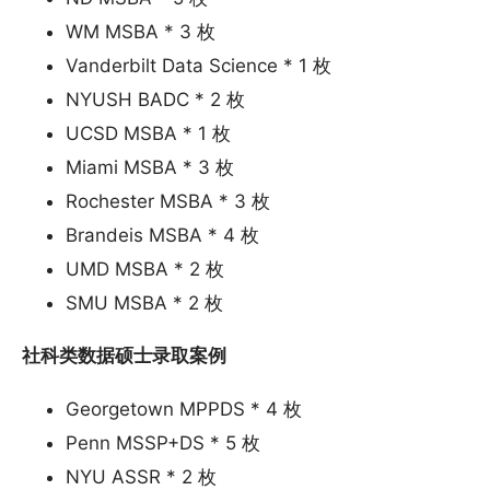
WM MSBA * 3 枚
Vanderbilt Data Science * 1 枚
NYUSH BADC * 2 枚
UCSD MSBA * 1 枚
Miami MSBA * 3 枚
Rochester MSBA * 3 枚
Brandeis MSBA * 4 枚
UMD MSBA * 2 枚
SMU MSBA * 2 枚
社科类数据硕士录取案例
Georgetown MPPDS * 4 枚
Penn MSSP+DS * 5 枚
NYU ASSR * 2 枚