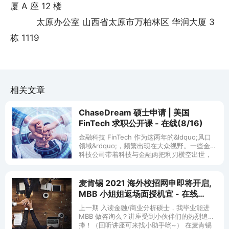
厦 A 座 12 楼
太原办公室 山西省太原市万柏林区 华润大厦 3
栋 1119
相关文章
ChaseDream 硕士申请 | 美国
FinTech 求职公开课 - 在线(8/16)
金融科技 FinTech 作为这两年的&ldquo;风口
领域&rdquo;，频繁出现在大众视野。一些金融
科技公司带着科技与金融两把利刃横空出世，
发展势头良好。传统金融公司也在逐渐开展相
关业务。 英美
麦肯锡 2021 海外校招网申即将开启,
MBB 小姐姐返场面授机宜 - 在线
(7/27)
上一期 入读金融/商业分析硕士，我毕业能进
MBB 做咨询么？讲座受到小伙伴们的热烈追
捧！（回听讲座可来找小助手哟~） 在麦肯锡