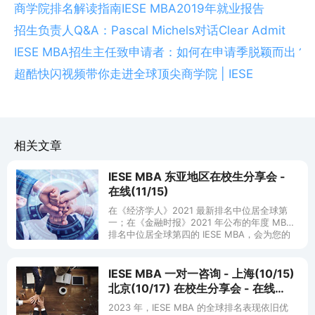
商学院排名解读指南
IESE MBA2019年就业报告
招生负责人Q&A：Pascal Michels对话Clear Admit
IESE MBA招生主任致申请者：如何在申请季脱颖而出？
超酷快闪视频带你走进全球顶尖商学院 | IESE
相关文章
IESE MBA 东亚地区在校生分享会 -
在线(11/15)
在《经济学人》2021 最新排名中位居全球第
一；在《金融时报》2021 年公布的年度 MBA
排名中位居全球第四的 IESE MBA，会为您的
职业和人生带来什么影响？ 欢迎大家报名参加
我们的（东亚
IESE MBA 一对一咨询 - 上海(10/15)
北京(10/17) 在校生分享会 - 在线
(10/28)
2023 年，IESE MBA 的全球排名表现依旧优