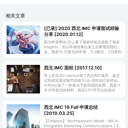
相关文章
[已录] 2020 西北 IMC 申请面试经验
分享 [2020.01.12]
因为申请季在CD上看了很多经验且获取了很多
insights，所以申请结果出来之后希望回报社
会。我是10.15提交的申请，11.3面试，1.10拿到
的offer。 BG: 本科LSE环境经济（与传媒完
西北 IMC 面经 [2017.12.10]
早上在北京in person面了西北IMC项目，趁还
记得就写面试细节回馈下cd~也给自己积些rp吧
今年imc加了一轮相当于提前批的东西，我是11
月10号前交的材料，然后2月1号可以知道结
果。但是我
西北 IMC 19 Fall 申请总结
[2019.03.25]
【Timeline】 Northwestern Medill - MS in
Integrated Marketing Communications 1.3