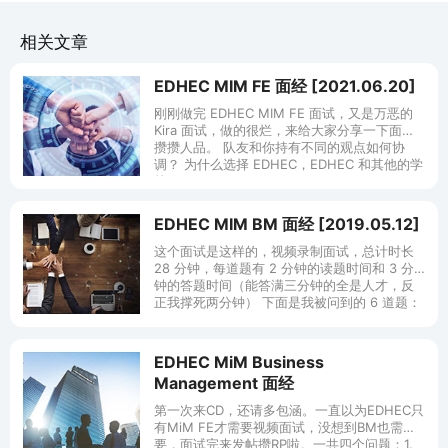
相关文章
EDHEC MIM FE 面经 [2021.06.20]
刚刚做完 EDHEC MIM FE 面试，又是万恶的
Kira 面试，做的很烂，来给大家分享一下面经
攒攒人品。 队友和你持有不同的观点如何协
调？ 为什么选择 EDHEC，EDHEC 和其他的学
校
EDHEC MIM BM 面经 [2019.05.12]
这个面试是这样的，视频录制面试，总计时长
28 分钟，每道题有 2 分钟的读题时间和 3 分
钟的答题时间（能答满三分钟的全是人才，反
正我撑死两分钟） 下面是我被问到的 6 道题：
What is
EDHEC MiM Business
Management 面经
第一次来CD，还请多包涵。一直以为EDHEC只
有MiM FE才需要视频面试，没想到BM也需
要，面试完来发帖攒RP啦。一共四个问题：1.