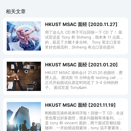
相关文章
HKUST MSAC 面经 [2020.11.27]
用了这么久 CD 终于可以回报一下 CD 了！ 面
试官还是 Tony 和 Shiheng，我本来 11 点面
的，延迟了大概十多分钟。 Tony 英文口音非
常好也很流利，Shiheng 有点口音但是问
HKUST MSAC 面经 [2021.01.20]
HKUST MSAC 港科会计 21.01.20 的面经，攒
攒人品。 面试前 15 分钟会有 testing call，我
正式开始面试比原定时间迟了 3-4 分钟的样
子。 面试官是 Tony&am
HKUST MSAC 面经 [2021.11.19]
刚刚面完港科就来码字啦！回馈一下 CD，在这
里也看过好多面经，很多问题都有准备到。 我
是 tony 和 vincent 面的，两个面试官都比较
随和，一开始我说我紧张，tony 说不要紧张，