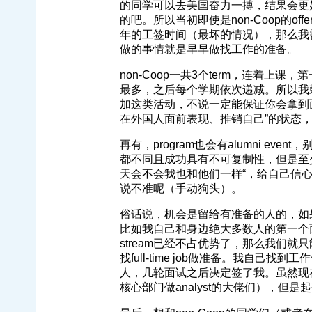
的同学可以去美国奋力一搏，结果会更
的吧。所以当初即使是non-Coop的
年的工签时间（最坏的情况），那么我
做的事情就是早早做找工作的准备。
non-Coop一共3个term，连着上课，第
最多，之后每个学期依次递减。所以我鼓
加这类活动，不说一定能保证你会拿到面
在外国人面前表现、推销自己”的状态，增
再有，program也会有alumni e
都不同且成功具有不可复制性，但是至少
天会不会我也和他们一样“，给自己信心
说不准呢（手动狗头）。
俗话说，机会是留给有准备的人的，如
比如我自己和身边绝大多数人的第一个面试
stream已经不占优势了，那么我们就只
找full-time job做准备。我自
人，几轮面试之后决定签了我。虽然现
核心部门做analyst的大佬们），