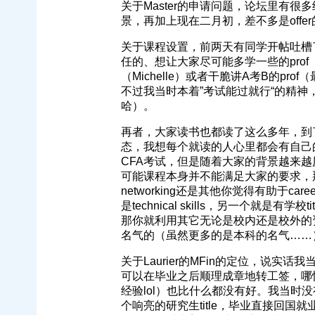
关于Master的申请问题，论坛里有很多
景，再加上现在二月初，差不多是offe
关于课程设置，前两天有同学开帖吐槽了
任的、想让大家尽可能多学一些的prof（
（Michelle）或者干脆讲A考B的prof
不过我当时本着”考试能过就行“的精
哈）。
再者，大家读书也都读了这么多年，到
态，我想每个就读的人心里都会有自己的考
CFA考试，但是随着大家的背景越来越厉害
可能课程本身并不能满足大家的要求，
networking还是其他你觉得有助于car
是technical skills，另一个就是有学校t
那你就利用其它无论是校内还是校外的资源，
名气的（虽然更多的是本科的名气……
关于Laurier的MFin的定位，说
可以在毕业之后顺理成章地转工签，哪
经验lol）也比什么都没有好。我当时
个响亮的研究生title，毕业直接回