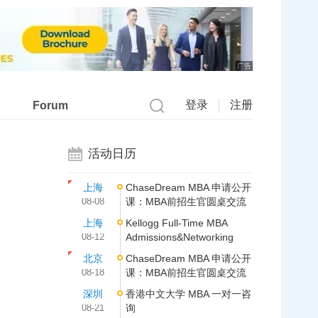
广告
登录
注册
Forum
活动日历
上海
ChaseDream MBA 申请公开
08-08
课：MBA前招生官圆桌交流
上海
Kellogg Full-Time MBA
08-12
Admissions&Networking
北京
ChaseDream MBA 申请公开
08-18
课：MBA前招生官圆桌交流
深圳
香港中文大学 MBA 一对一咨
08-21
询