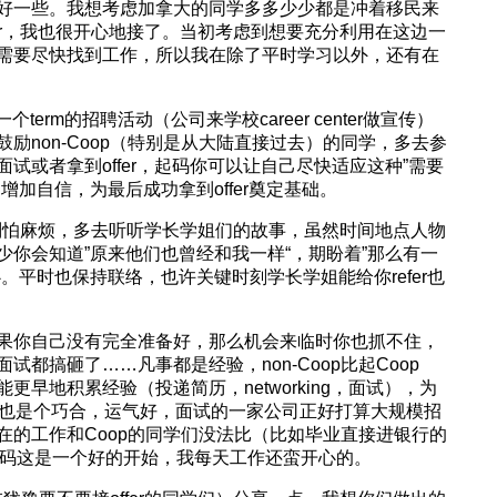
好一些。我想考虑加拿大的同学多多少少都是冲着移民来
offer，我也很开心地接了。当初考虑到想要充分利用在这边一
需要尽快找到工作，所以我在除了平时学习以外，还有在
一个term的招聘活动（公司来学校career center做宣传）
励non-Coop（特别是从大陆直接过去）的同学，多去参
试或者拿到offer，起码你可以让自己尽快适应这种”需要
加自信，为最后成功拿到offer奠定基础。
vent，别怕麻烦，多去听听学长学姐们的故事，虽然时间地点人物
你会知道”原来他们也曾经和我一样“，期盼着”那么有一
。平时也保持联络，也许关键时刻学长学姐能给你refer也
果你自己没有完全准备好，那么机会来临时你也抓不住，
都搞砸了……凡事都是经验，non-Coop比起Coop
能更早地积累经验（投递简历，networking，面试），为
己找到工作也是个巧合，运气好，面试的一家公司正好打算大规模招
在的工作和Coop的同学们没法比（比如毕业直接进银行的
但是起码这是一个好的开始，我每天工作还蛮开心的。