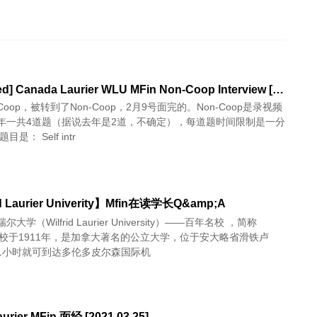
[Admitted] Canada Laurier WLU MFin Non-Coop Interview [2018.02.09]
oop，被转到了Non-Coop，2月9号面完的。Non-Coop是录视频
年一共4道题（据说去年是2道，不确定），每道题时间限制是一分
半。 我的题目是： Self intr
id Laurier Univerity】Mfin在读学长Q&amp;A
大学（Wilfrid Laurier University）——百年名校 ，简称
建校于1911年，是加拿大著名的公立大学，位于安大略省滑铁卢
1小时就可到达多伦多皮尔森国际机
urier MFin 面经 [2021.03.25]