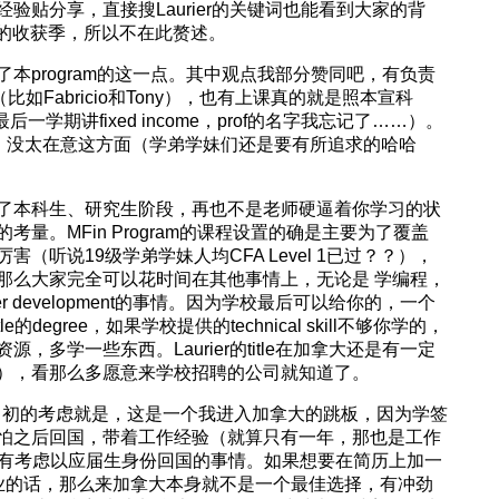
经验贴分享，直接搜Laurier的关键词也能看到大家的背
r的收获季，所以不在此赘述。
本program的这一点。其中观点我部分赞同吧，有负责
比如Fabricio和Tony），也有上课真的就是照本宣科
（最后一学期讲fixed income，prof的名字我忘记了……）。
神，没太在意这方面（学弟学妹们还是要有所追求的哈哈
了本科生、研究生阶段，再也不是老师硬逼着你学习的状
量。MFin Program的课程设置的确是主要为了覆盖
（听说19级学弟学妹人均CFA Level 1已过？？），
那么大家完全可以花时间在其他事情上，无论是 学编程，
eer development的事情。因为学校最后可以给你的，一个
itle的degree，如果学校提供的technical skill不够你学的，
多学一些东西。Laurier的title在加拿大还是有一定
），看那么多愿意来学校招聘的公司就知道了。
实话我当初的考虑就是，这是一个我进入加拿大的跳板，因为学签
怕之后回国，带着工作经验（就算只有一年，那也是工作
没有考虑以应届生身份回国的事情。如果想要在简历上加一
国就业的话，那么来加拿大本身就不是一个最佳选择，有冲劲