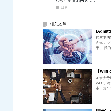
抱歉回复得比较晚……
回复
相关文章
楼主申的C
面试，今
【Wilfr
加拿大劳瑞尔
WLU。
市，驱车
[已录] La